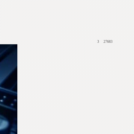
3
27683