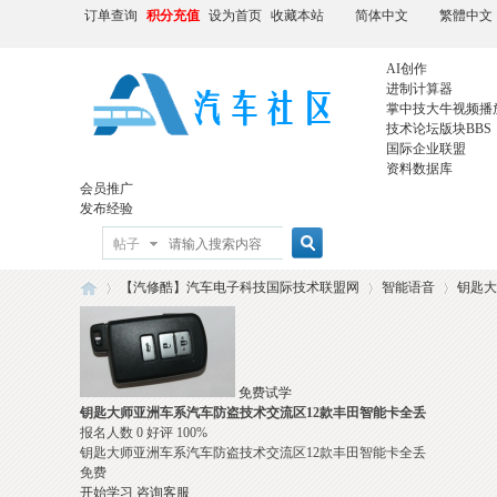
订单查询
积分充值
设为首页
收藏本站
简体中文
繁體中文
AI创作
进制计算器
掌中技大牛视频播
技术论坛版块
BBS
国际企业联盟
资料数据库
会员推广
发布经验
帖子
【汽修酷】汽车电子科技国际技术联盟网
智能语音
钥匙大
»
›
›
免费试学
钥匙大师亚洲车系汽车防盗技术交流区12款丰田智能卡全丢
报名人数 0 好评 100%
钥匙大师亚洲车系汽车防盗技术交流区12款丰田智能卡全丢
免费
开始学习
咨询客服