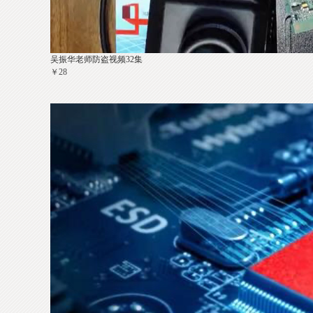
吴振华老师防盗视频32集
￥28