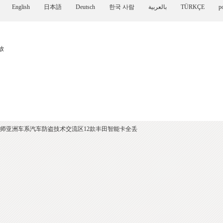
English
日本語
Deutsch
한국 사람
بالعربية
TÜRKÇE
p
放
师亚洲车系汽车防盗技术交流区12款丰田智能卡全丢