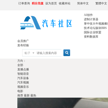
订单查询
积分充值
设为首页
收藏本站
简体中文
繁體中文
AI创作
进制计算器
掌中技大牛视频播
技术论坛版块
BBS
国际企业联盟
资料数据库
会员推广
发布经验
帖子
方向：
全部
直播点播
智能语音
汽车设备
汽车视频
视频音乐
电影
推荐
最新
最热