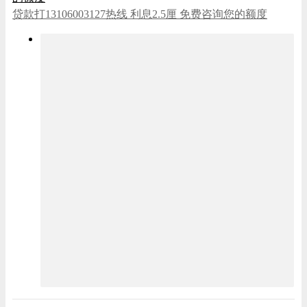
贷款打13106003127热线 利息2.5厘 免费咨询您的额度