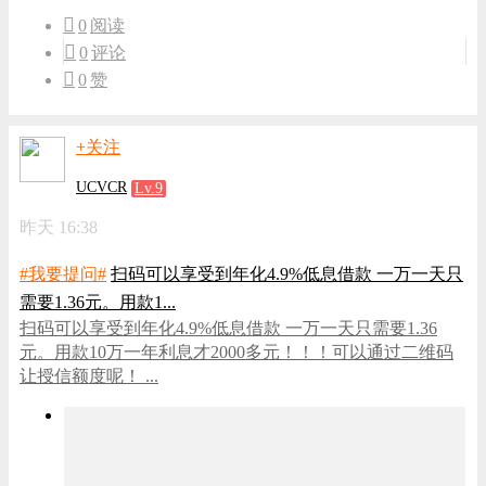
0
阅读
0
评论
0
赞
+关注
UCVCR
Lv.9
昨天 16:38
#我要提问#
扫码可以享受到年化4.9%低息借款 一万一天只
需要1.36元。用款1...
扫码可以享受到年化4.9%低息借款 一万一天只需要1.36
元。用款10万一年利息才2000多元！！！可以通过二维码
让授信额度呢！ ...