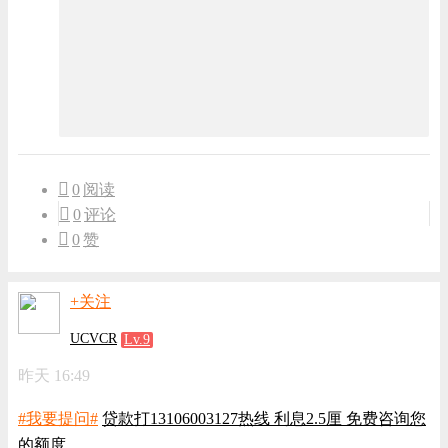
0
阅读
0
评论
0
赞
+关注
UCVCR
Lv.9
昨天 16:49
#我要提问#
贷款打13106003127热线 利息2.5厘 免费咨询您
的额度