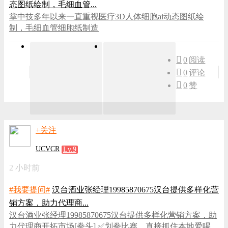
态图纸绘制，毛细血管...
掌中技多年以来一直重视医疗3D人体细胞ai动态图纸绘
制，毛细血管细胞纸制造
0
阅读
0
评论
0
赞
+关注
UCVCR
Lv.9
2 小时前
#我要提问#
汉台酒业张经理19985870675汉台提供多样化营
销方案，助力代理商...
汉台酒业张经理19985870675汉台提供多样化营销方案，助
力代理商开拓市场[拳头] ✅划拳比赛，直接抓住本地爱喝