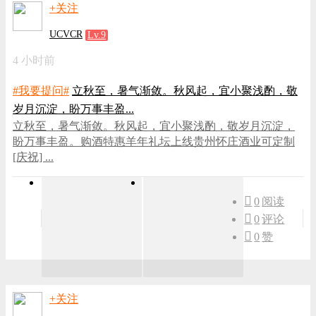
+关注
UCVCR
Lv.9
4 小时前
#我要提问#
立秋至，暑气渐敛。秋风起，宜小聚浅酌，敬
岁月沉淀，盼万事丰盈...
立秋至，暑气渐敛。秋风起，宜小聚浅酌，敬岁月沉淀，
盼万事丰盈。购酒特惠羊年礼坛上线贵州怀庄酒业可定制
[庆祝] ...
0
阅读
0
评论
0
赞
+关注