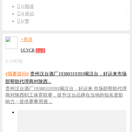
0
阅读
0
评论
0
赞
+关注
UCVCR
Lv.9
4 小时前
#我要提问#
贵州汉台酒厂19380319391喝汉台，好运来市场
部帮助代理商对陕西...
贵州汉台酒厂19380319391喝汉台，好运来 市场部帮助代理
商对陕西职工体育联赛，提升汉台品牌在当地的知名度影
响力；提供赛事用酒 ...