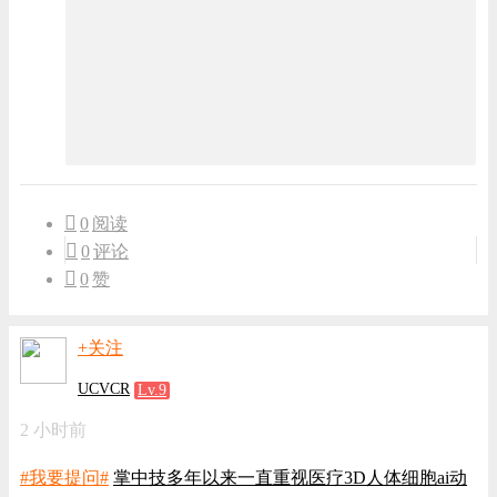
0
阅读
0
评论
0
赞
+关注
UCVCR
Lv.9
2 小时前
#我要提问#
掌中技多年以来一直重视医疗3D人体细胞ai动