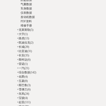
防盗数据
气囊数据
车身数据
仪表数据
发动机数据
汽
PDF资料
维修手册
+
克莱斯勒
(5)
+
大宇
(1)
+
路虎
(13)
+
凯迪拉克
(2)
+
长城
(29)
+
比亚迪
(31)
+
长安
(35)
+
斯柯达
(6)
+
雷诺
(1)
修
+
一汽
(21)
+
综合数据
(142)
+
名爵
(4)
+
五菱
(8)
+
斯巴鲁
(3)
+
雪佛兰
(6)
+
东风
(24)
+
宝骏
(4)
+
起亚
(111)