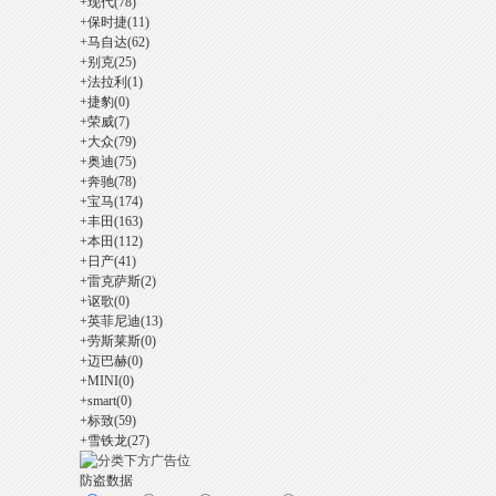
+
现代
(78)
+
保时捷
(11)
酷
+
马自达
(62)
+
别克
(25)
+
法拉利
(1)
+
捷豹
(0)
+
荣威
(7)
+
大众
(79)
+
奥迪
(75)
+
奔驰
(78)
+
宝马
(174)
+
丰田
(163)
+
本田
(112)
】
+
日产
(41)
+
雷克萨斯
(2)
+
讴歌
(0)
+
英菲尼迪
(13)
+
劳斯莱斯
(0)
+
迈巴赫
(0)
+
MINI
(0)
+
smart
(0)
+
标致
(59)
+
雪铁龙
(27)
汽
防盗数据