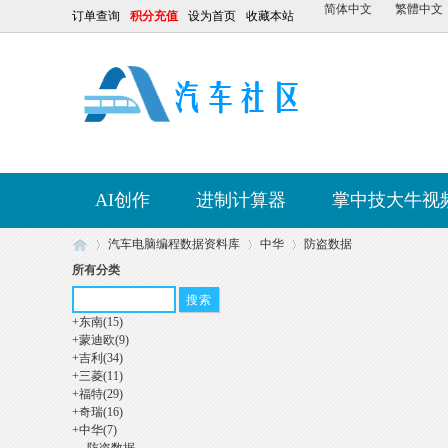
简体中文
繁體中文
订单查询
积分充值
设为首页
收藏本站
AI创作
进制计算器
掌中技大牛视
汽车电脑编程数据资料库
中华
防盗数据
所有分类
+
东南
(15)
【
»
»
»
+
蒙迪欧
(9)
+
吉利
(34)
+
三菱
(11)
+
福特
(29)
+
奇瑞
(16)
+
中华
(7)