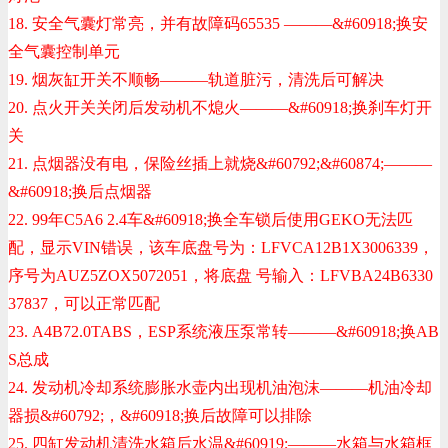
18. 安全气囊灯常亮，并有故障码65535 ———
&#60918;
换安
全气囊控制单元
19. 烟灰缸开关不顺畅———轨道脏污，清洗后可解决
20. 点火开关关闭后发动机不熄火———
&#60918;
换刹车灯开
关
21. 点烟器没有电，保险丝插上就烧
&#60792;
&#60874;
———
&#60918;
换后点烟器
22. 99年C5A6 2.4车
&#60918;
换全车锁后使用GEKO无法匹
配，显示VIN错误，该车底盘号为：LFVCA12B1X3006339，
序号为AUZ5ZOX5072051，将底盘 号输入：LFVBA24B6330
37837，可以正常匹配
23. A4B72.0TABS，ESP系统液压泵常转———
&#60918;
换AB
S总成
24. 发动机冷却系统膨胀水壶内出现机油泡沫———机油冷却
器损
&#60792;
，
&#60918;
换后故障可以排除
25. 四缸发动机清洗水箱后水温
&#60919;
———水箱与水箱框