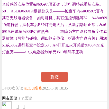
查传感器安装位置
&#60597;
否正确，进行调整或重新安装。
50． A6L
&#60919;
级钥匙失灵———检查车内
&#60597;
否有
其它无线电器设备，如对讲机，其它遥控钥匙等52．A4
&#609
19;
速行驶，踩刹车后ESP灯亮熄火后，从新启动后正常，
&#6
0919;
速试车后ESP灯依然亮———故障为方向盘转向角度传感
器故障（可能与碰撞、调四轮定位仪、拆装方向盘有关）用50
51或5052进行基查本设定53．A4打开点火开关后
&#60489;
光
灯点亮———中央电器控制单元J519编码不正确
赞赏
14400次阅读
#ECU维修
2021-1-18 18:35
网友回复
1个回复