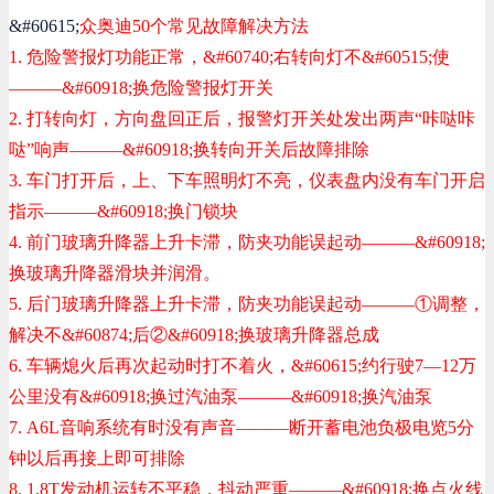
&#60615;
众奥迪50个常见故障解决方法
1. 危险警报灯功能正常，
&#60740;
右转向灯不
&#60515;
使
———
&#60918;
换危险警报灯开关
2. 打转向灯，方向盘回正后，报警灯开关处发出两声“咔哒咔
哒”响声———
&#60918;
换转向开关后故障排除
3. 车门打开后，上、下车照明灯不亮，仪表盘内没有车门开启
指示———
&#60918;
换门锁块
4. 前门玻璃升降器上升卡滞，防夹功能误起动———
&#60918;
换玻璃升降器滑块并润滑。
5. 后门玻璃升降器上升卡滞，防夹功能误起动———①调整，
解决不
&#60874;
后②
&#60918;
换玻璃升降器总成
6. 车辆熄火后再次起动时打不着火，
&#60615;
约行驶7—12万
公里没有
&#60918;
换过汽油泵———
&#60918;
换汽油泵
7. A6L音响系统有时没有声音———断开蓄电池负极电览5分
钟以后再接上即可排除
8. 1.8T发动机运转不平稳，抖动严重———
&#60918;
换点火线