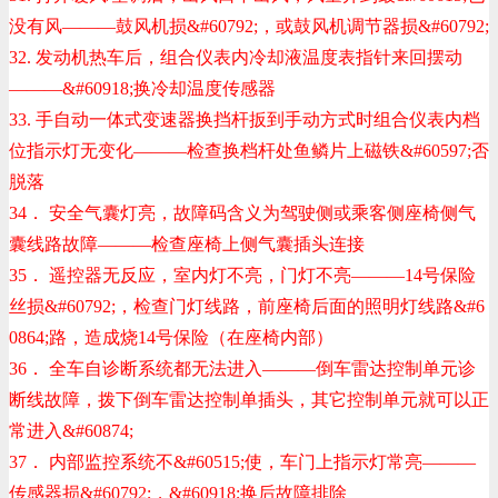
没有风———鼓风机损
&#60792;
，或鼓风机调节器损
&#60792;
32. 发动机热车后，组合仪表内冷却液温度表指针来回摆动
———
&#60918;
换冷却温度传感器
33. 手自动一体式变速器换挡杆扳到手动方式时组合仪表内档
位指示灯无变化———检查换档杆处鱼鳞片上磁铁
&#60597;
否
脱落
34． 安全气囊灯亮，故障码含义为驾驶侧或乘客侧座椅侧气
囊线路故障———检查座椅上侧气囊插头连接
35． 遥控器无反应，室内灯不亮，门灯不亮———14号保险
丝损
&#60792;
，检查门灯线路，前座椅后面的照明灯线路
&#6
0864;
路，造成烧14号保险（在座椅内部）
36． 全车自诊断系统都无法进入———倒车雷达控制单元诊
断线故障，拨下倒车雷达控制单插头，其它控制单元就可以正
常进入
&#60874;
37． 内部监控系统不
&#60515;
使，车门上指示灯常亮———
传感器损
&#60792;
，
&#60918;
换后故障排除