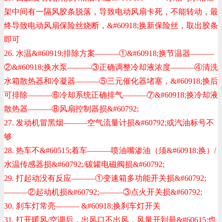
架中间有一隔风胶条脱落，导致电动风扇卡死，不能转动，最
终导致电动风扇保险丝烧断，
&#60918;
换新保险丝，取出胶条
即可
26. 水温
&#60919;
排除方案———①
&#60918;
换节温器———
②
&#60918;
换水泵———③正确调整冷却液浓度———④清洗
水箱散热器和冷凝器———⑤三元催化器堵塞，
&#60918;
换后
可排除———⑥冷却系统正确排气———⑦
&#60918;
换冷却液
散热器———⑧风扇控制器损
&#60792;
27. 发动机冒黑烟———空气流量计损
&#60792;
或汽油标号不
够
28. 热车不
&#60515;
着车———喷油嘴渗油（须
&#60918;
换）/
水温传感器损
&#60792;
/碳罐电磁阀损
&#60792;
29. 打起动没有反应———①变速箱多功能开关损
&#60792;
———②起动机损
&#60792;
———③点火开关损
&#60792;
30. 刹车灯常亮———
&#60918;
换刹车灯开关
31. 打开暖风/空调后，出风口不出风，风量开到最
&#60615;
也