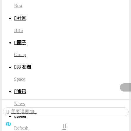
Best

社区
BBS

圈子
Group

朋友圈
Space

资讯
News
我要说两句..

刷新
0
Refresh