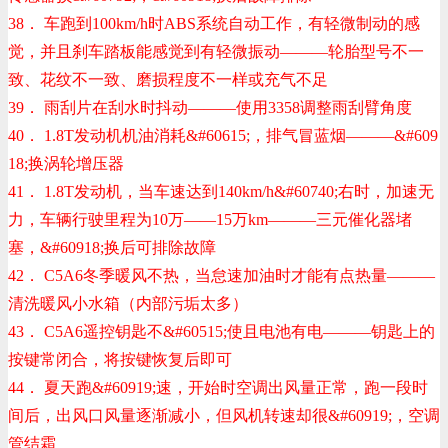
38． 车跑到100km/h时ABS系统自动工作，有轻微制动的感
觉，并且刹车踏板能感觉到有轻微振动———轮胎型号不一
致、花纹不一致、磨损程度不一样或充气不足
39． 雨刮片在刮水时抖动———使用3358调整雨刮臂角度
40． 1.8T发动机机油消耗
&#60615;
，排气冒蓝烟———
&#609
18;
换涡轮增压器
41． 1.8T发动机，当车速达到140km/h
&#60740;
右时，加速无
力，车辆行驶里程为10万——15万km———三元催化器堵
塞，
&#60918;
换后可排除故障
42． C5A6冬季暖风不热，当怠速加油时才能有点热量———
清洗暖风小水箱（内部污垢太多）
43． C5A6遥控钥匙不
&#60515;
使且电池有电———钥匙上的
按键常闭合，将按键恢复后即可
44． 夏天跑
&#60919;
速，开始时空调出风量正常，跑一段时
间后，出风口风量逐渐减小，但风机转速却很
&#60919;
，空调
管结霜