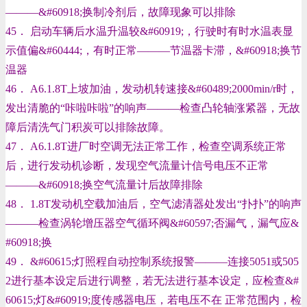
———
&#60918;
换制冷剂后，故障现象可以排除
45． 启动车辆后水温升温较
&#60919;
，行驶时有时水温表显
示值偏
&#60444;
，有时正常———节温器卡滞，
&#60918;
换节
温器
46． A6.1.8T上坡加油，发动机转速接
&#60489;
2000min/r时，
发出清脆的“咔啦咔啦”的响声———检查凸轮轴涨紧器，无故
障后清洗气门积炭可以排除故障。
47． A6.1.8T进厂时空调无法正常工作，检查空调系统正常
后，进行发动机诊断，发现空气流量计信号电压不正常
———
&#60918;
换空气流量计后故障排除
48． 1.8T发动机空载加油后，空气滤清器处发出“扑扑”的响声
———检查涡轮增压器空气循环阀
&#60597;
否漏气，漏气应
&
#60918;
换
49．
&#60615;
灯照程自动控制系统报警———连接5051或505
2进行基本设定后进行调整，若无法进行基本设定，应检查
&#
60615;
灯
&#60919;
度传感器电压，若电压不在 正常范围内，检