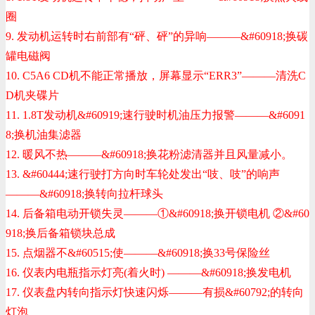
圈
9. 发动机运转时右前部有“砰、砰”的异响———
&#60918;
换碳
罐电磁阀
10. C5A6 CD机不能正常播放，屏幕显示“ERR3”———清洗C
D机夹碟片
11. 1.8T发动机
&#60919;
速行驶时机油压力报警———
&#6091
8;
换机油集滤器
12. 暖风不热———
&#60918;
换花粉滤清器并且风量减小。
13.
&#60444;
速行驶打方向时车轮处发出“吱、吱”的响声
———
&#60918;
换转向拉杆球头
14. 后备箱电动开锁失灵———①
&#60918;
换开锁电机 ②
&#60
918;
换后备箱锁块总成
15. 点烟器不
&#60515;
使———
&#60918;
换33号保险丝
16. 仪表内电瓶指示灯亮(着火时) ———
&#60918;
换发电机
17. 仪表盘内转向指示灯快速闪烁———有损
&#60792;
的转向
灯泡