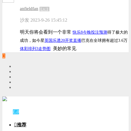
anfieldfan
Lv.1
沙发
2023-9-26 15:45:12
明天你将会看到一个非常
快乐
8今晚投注预测
得了极大的
成功，如今星
英国乐透
20开奖直播
巴克在全球拥有超过
3.6万
美妙的常见
体彩排列
3走势图
游客
登录
L.0
游客

推荐