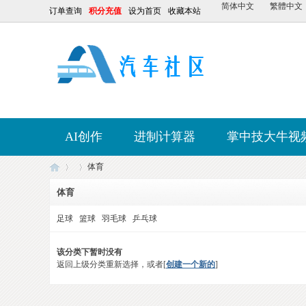
简体中文
繁體中文
订单查询
积分充值
设为首页
收藏本站
AI创作
进制计算器
掌中技大牛视
体育
体育
足球
篮球
羽毛球
乒乓球
【
›
›
该分类下暂时没有
返回上级分类重新选择，或者[
创建一个新的
]