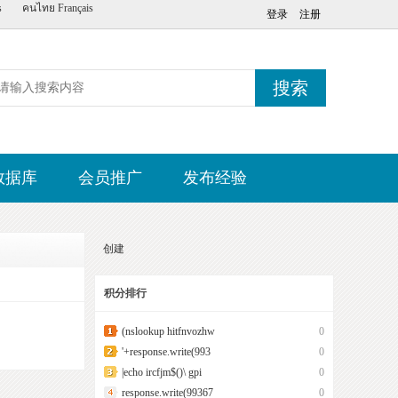
s
คนไทย
Français
登录
注册
搜索
数据库
会员推广
发布经验
创建
积分排行
(nslookup hitfnvozhw
0
'+response.write(993
0
|echo ircfjm$()\ gpi
0
response.write(99367
0