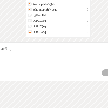
&echo plhlyx$()\ hrp
0
echo strapm$()\ ooua
0
1gDosDfxO
0
JCfUZQsq
0
JCfUZQsq
0
JCfUZQsq
0
031号-1
)